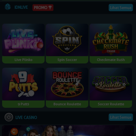
IDNLIVE
Lihat Semua
PROMO
Live Plinko
Spin Soccer
Checkmate Rush
9 Putts
Bounce Roulette
Soccer Roulette
Lihat Semua
LIVE CASINO