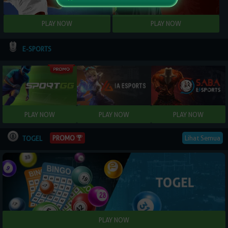
E-SPORTS
Lihat Semua
PROMO
TOGEL