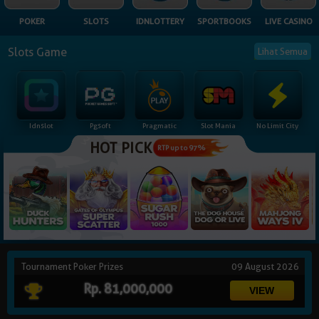
NEW
POKER
SLOTS
IDNLOTTERY
SPORTBOOKS
LIVE CASINO
TANGKAS
RTP
Slots Game
Lihat Semua
DEPOSIT
WITHDRAW
Idnslot
Pgsoft
Pragmatic
Slot Mania
No Limit City
PROMOSI
HOT PICK
RTP up to 97%
DOWNLOAD
REFERRAL
JACKPOT
Tournament Poker Prizes
09 August 2026
VIP MEMBER
Rp. 81,000,000
HUBUNGI KAMI