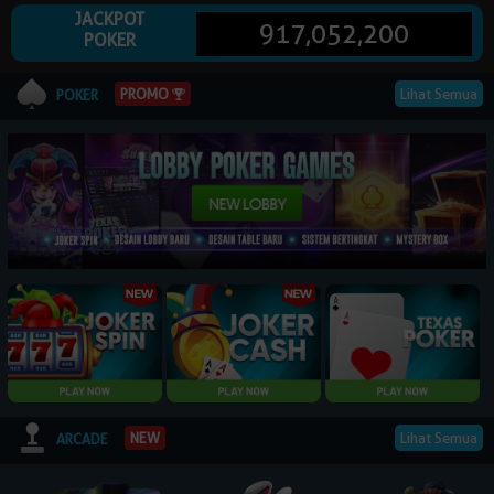
JACKPOT
917,052,200
POKER
© 2026 NagaPoker. All Rights Reserved | 18+
Lihat Semua
PROMO
POKER
Lihat Semua
NEW
ARCADE