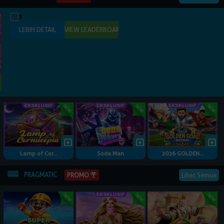
Lamp of Cor...
Soda Man
2026 GOLDEN...
PRAGMATIC
Lihat Semua
PROMO